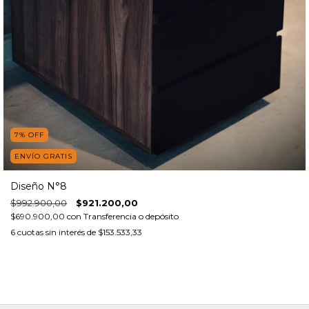
7
%
OFF
ENVÍO GRATIS
Diseño N°8
$992.900,00
$921.200,00
$690.900,00
con
Transferencia o depósito
6
cuotas sin interés de
$153.533,33