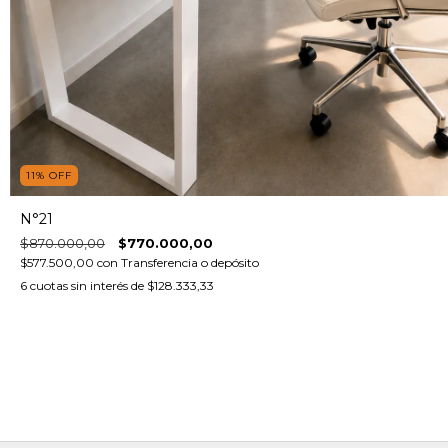
11
%
OFF
N°21
$870.000,00
$770.000,00
$577.500,00
con
Transferencia o depósito
6
cuotas sin interés de
$128.333,33