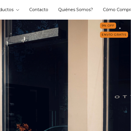
ductos
Contacto
Quiénes Somos?
Cómo Compr
9
%
OFF
ENVÍO GRATIS