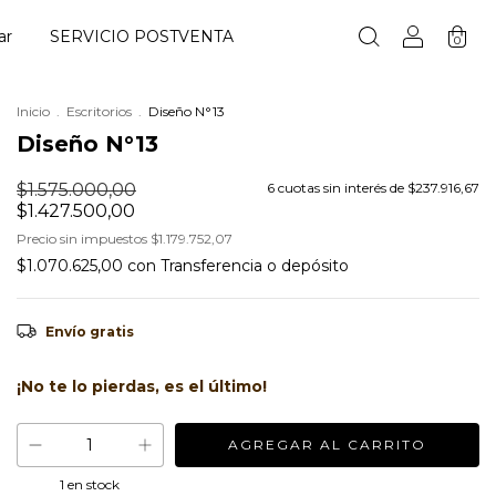
ar
SERVICIO POSTVENTA
0
Inicio
.
Escritorios
.
Diseño N°13
Diseño N°13
$1.575.000,00
6
cuotas sin interés de
$237.916,67
$1.427.500,00
Precio sin impuestos
$1.179.752,07
$1.070.625,00
con
Transferencia o depósito
Envío gratis
¡No te lo pierdas, es el último!
1
en stock