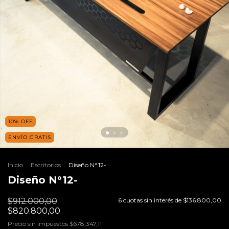
10
%
OFF
ENVÍO GRATIS
Inicio
.
Escritorios
.
Diseño N°12-
Diseño N°12-
$912.000,00
6
cuotas sin interés de
$136.800,00
$820.800,00
Precio sin impuestos
$678.347,11