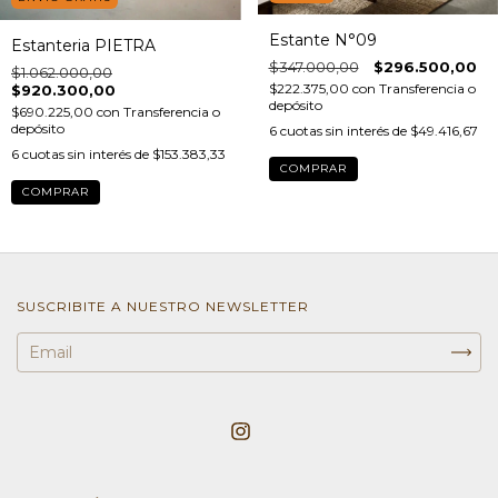
Estante N°09
Estanteria PIETRA
$347.000,00
$296.500,00
$1.062.000,00
$222.375,00
con
Transferencia o
$920.300,00
depósito
$690.225,00
con
Transferencia o
depósito
6
cuotas sin interés de
$49.416,67
6
cuotas sin interés de
$153.383,33
SUSCRIBITE A NUESTRO NEWSLETTER