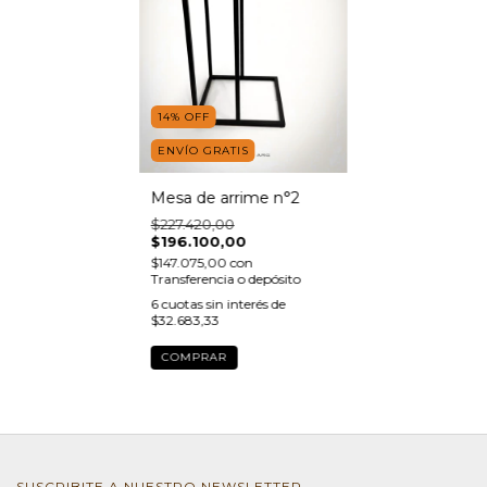
14
%
OFF
ENVÍO GRATIS
Mesa de arrime n°2
$227.420,00
$196.100,00
$147.075,00
con
Transferencia o depósito
6
cuotas sin interés de
$32.683,33
SUSCRIBITE A NUESTRO NEWSLETTER