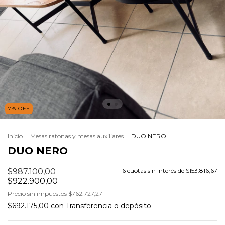
7
%
OFF
Inicio
.
Mesas ratonas y mesas auxiliares
.
DUO NERO
DUO NERO
$987.100,00
6
cuotas sin interés de
$153.816,67
$922.900,00
Precio sin impuestos
$762.727,27
$692.175,00
con
Transferencia o depósito